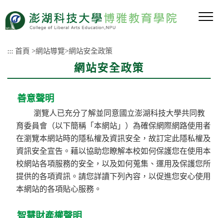
跳
到
主
要
內
:::
首頁
>
網站導覽
>
網站安全政策
容
網站安全政策
區
塊
善意聲明
瀏覽人已充分了解並同意國立澎湖科技大學
共同教
育委員會
（以下簡稱「本網站」）為確保網際網路使用者
在瀏覽本網站時的隱私權及資訊安全，故訂定此隱私權及
資訊安全宣告。藉以協助您瞭解本校如何保護您在使用本
校網站各項服務的安全，以及如何蒐集、運用及保護您所
提供的各項資訊。請您詳讀下列內容，以促進您安心使用
本網站的各項貼心服務。
智慧財產權聲明